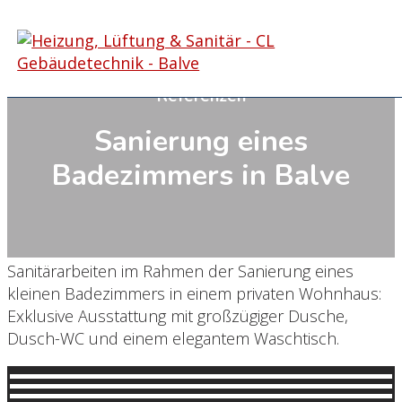
02375-910251
info@cl-gebaeudetechnik.de
Impressum
Datenschutz
Einblick in unsere Arbeit – Unsere
Referenzen
Sanierung eines
Badezimmers in Balve
Sanitärarbeiten im Rahmen der Sanierung eines
kleinen Badezimmers in einem privaten Wohnhaus:
Exklusive Ausstattung mit großzügiger Dusche,
Dusch-WC und einem elegantem Waschtisch.