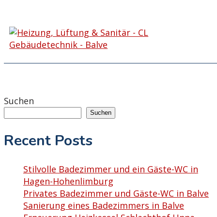
cl_gebaeudetechnik_heizu
02375-910251
info@cl-gebaeudetechnik.de
Impressum
Datenschutz
Okt. 21, 2022
Suchen
Suchen
Recent Posts
Stilvolle Badezimmer und ein Gäste-WC in
Hagen-Hohenlimburg
Privates Badezimmer und Gäste-WC in Balve
Sanierung eines Badezimmers in Balve